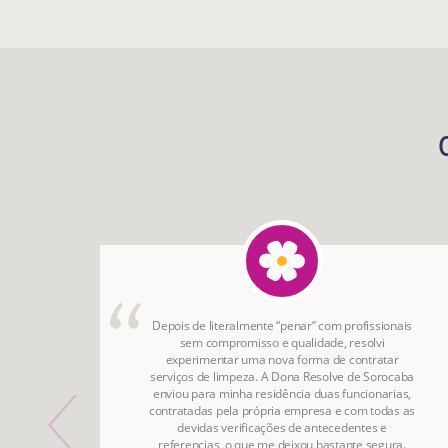
onho
Depois de literalmente “penar” com profissionais
irada
sem compromisso e qualidade, resolvi
do por
experimentar uma nova forma de contratar
o da
serviços de limpeza. A Dona Resolve de Sorocaba
ão.
enviou para minha residência duas funcionarias,
contratadas pela própria empresa e com todas as
devidas verificações de antecedentes e
referencias, o que me deixou bastante segura.