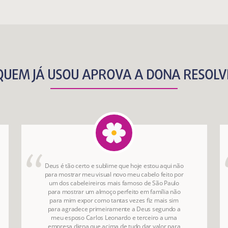
QUEM JÁ USOU APROVA A DONA RESOLV
Deus é tão certo e sublime que hoje estou aqui não
para mostrar meu visual novo meu cabelo feito por
um dos cabeleireiros mais famoso de São Paulo
para mostrar um almoço perfeito em família não
para mim expor como tantas vezes fiz mais sim
para agradece primeiramente a Deus segundo a
meu esposo Carlos Leonardo e terceiro a uma
empresa digna que acima de tudo dar valor para