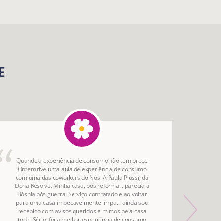
E
Quando a experiência de consumo não tem preço
A a
Ontem tive uma aula de experiência de consumo
aqu
com uma das coworkers do Nós. A Paula Piussi, da
Dona Resolve. Minha casa, pós reforma... parecia a
Bósnia pós guerra. Serviço contratado e ao voltar
para uma casa impecavelmente limpa... ainda sou
recebido com avisos queridos e mimos pela casa
toda. Sério, foi a melhor experiência de consumo