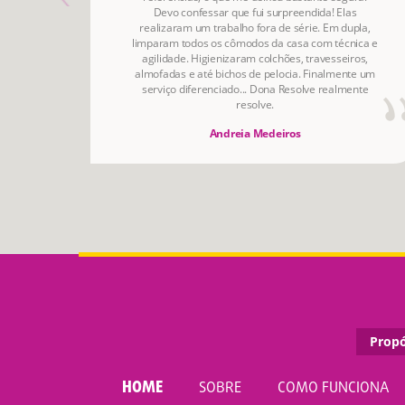
Devo confessar que fui surpreendida! Elas
realizaram um trabalho fora de série. Em dupla,
limparam todos os cômodos da casa com técnica e
agilidade. Higienizaram colchões, travesseiros,
almofadas e até bichos de pelocia. Finalmente um
serviço diferenciado... Dona Resolve realmente
resolve.
Andreia Medeiros
Propó
HOME
SOBRE
COMO FUNCIONA