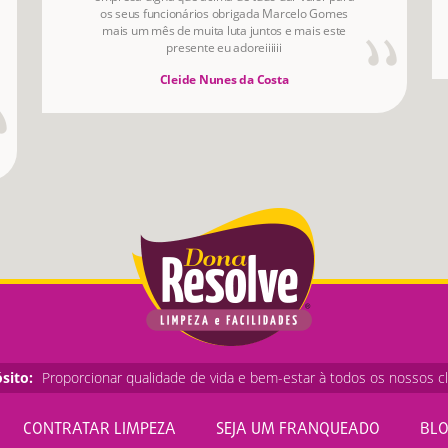
os seus funcionários obrigada Marcelo Gomes
mais um mês de muita luta juntos e mais este
presente eu adoreiiiiii
Cleide Nunes da Costa
sito:
Proporcionar qualidade de vida e bem-estar à todos os nossos cl
CONTRATAR LIMPEZA
SEJA UM FRANQUEADO
BL