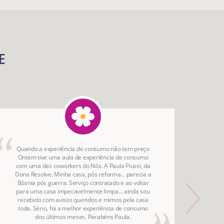
E
Quando a experiência de consumo não tem preço
A a
Ontem tive uma aula de experiência de consumo
aqu
com uma das coworkers do Nós. A Paula Piussi, da
Dona Resolve. Minha casa, pós reforma... parecia a
Bósnia pós guerra. Serviço contratado e ao voltar
para uma casa impecavelmente limpa... ainda sou
recebido com avisos queridos e mimos pela casa
toda. Sério, foi a melhor experiência de consumo
dos últimos meses. Parabéns Paula.