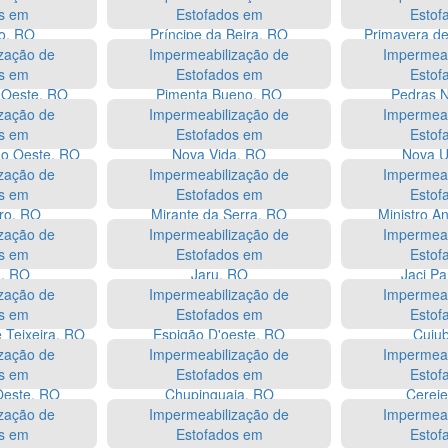
s em
Estofados em
Estof
o, RO
Príncipe da Beira, RO
Primavera d
zação de
Impermeabilização de
Impermeab
s em
Estofados em
Estof
 Oeste, RO
Pimenta Bueno, RO
Pedras 
zação de
Impermeabilização de
Impermeab
s em
Estofados em
Estof
do Oeste, RO
Nova Vida, RO
Nova U
zação de
Impermeabilização de
Impermeab
s em
Estofados em
Estof
ro, RO
Mirante da Serra, RO
Ministro A
zação de
Impermeabilização de
Impermeab
s em
Estofados em
Estof
á, RO
Jaru, RO
Jaci P
zação de
Impermeabilização de
Impermeab
s em
Estofados em
Estof
 Teixeira, RO
Espigão D'oeste, RO
Cuju
zação de
Impermeabilização de
Impermeab
s em
Estofados em
Estof
Oeste, RO
Chupinguaia, RO
Cereje
zação de
Impermeabilização de
Impermeab
s em
Estofados em
Estof