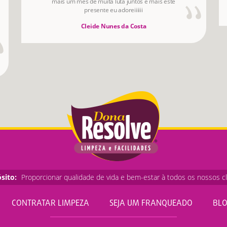
mais um mês de muita luta juntos e mais este
presente eu adoreiiiiii
Cleide Nunes da Costa
sito:
Proporcionar qualidade de vida e bem-estar à todos os nossos cl
CONTRATAR LIMPEZA
SEJA UM FRANQUEADO
BL