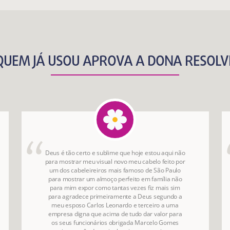
QUEM JÁ USOU APROVA A DONA RESOLV
Deus é tão certo e sublime que hoje estou aqui não
para mostrar meu visual novo meu cabelo feito por
um dos cabeleireiros mais famoso de São Paulo
para mostrar um almoço perfeito em família não
para mim expor como tantas vezes fiz mais sim
para agradece primeiramente a Deus segundo a
meu esposo Carlos Leonardo e terceiro a uma
empresa digna que acima de tudo dar valor para
os seus funcionários obrigada Marcelo Gomes