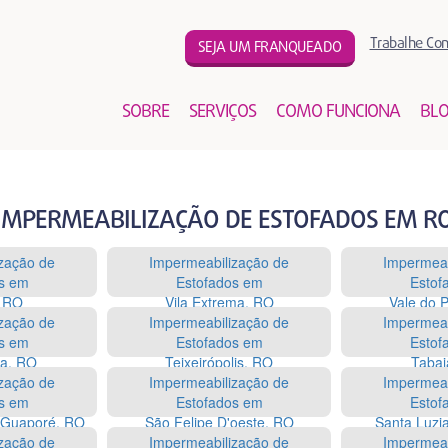
Trabalhe Co
SEJA UM FRANQUEADO
SOBRE
SERVIÇOS
COMO FUNCIONA
BL
IMPERMEABILIZAÇÃO DE ESTOFADOS EM R
zação de
Impermeabilização de
Impermeab
s em
Estofados em
Estof
, RO
Vila Extrema, RO
Vale do 
zação de
Impermeabilização de
Impermeab
s em
Estofados em
Estof
a, RO
Teixeirópolis, RO
Tabaj
zação de
Impermeabilização de
Impermeab
s em
Estofados em
Estof
 Guaporé, RO
São Felipe D'oeste, RO
Santa Luzi
zação de
Impermeabilização de
Impermeab