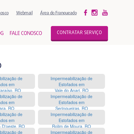
nosco
Webmail
Área do Franqueado
CONTRATAR SERVIÇO
OG
FALE CONOSCO
O
ilização de
Impermeabilização de
ados em
Estofados em
Paraíso, RO
Vale do Anari, RO
ilização de
Impermeabilização de
ados em
Estofados em
ara, RO
Seringueiras, RO
ilização de
Impermeabilização de
ados em
Estofados em
a D'oeste, RO
Rolim de Moura, RO
ilização de
Impermeabilização de