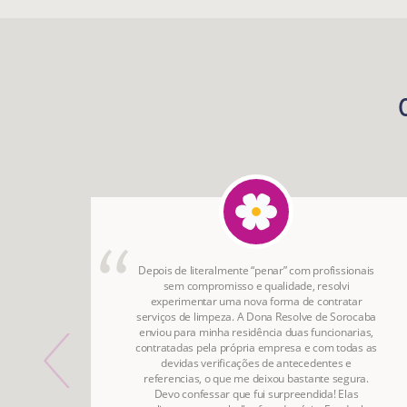
onho
Depois de literalmente “penar” com profissionais
irada
sem compromisso e qualidade, resolvi
do por
experimentar uma nova forma de contratar
o da
serviços de limpeza. A Dona Resolve de Sorocaba
ão.
enviou para minha residência duas funcionarias,
contratadas pela própria empresa e com todas as
devidas verificações de antecedentes e
referencias, o que me deixou bastante segura.
Devo confessar que fui surpreendida! Elas