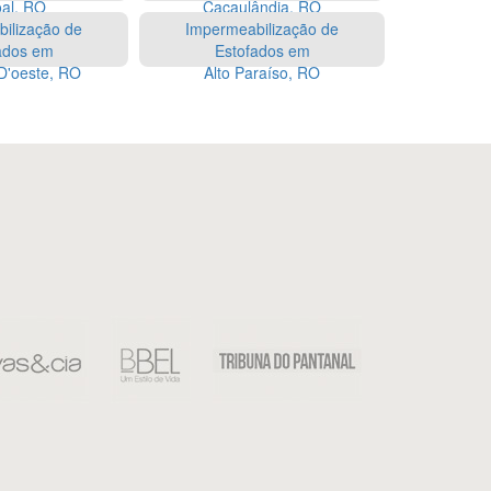
al, RO
Cacaulândia, RO
ilização de
Impermeabilização de
ados em
Estofados em
D'oeste, RO
Alto Paraíso, RO