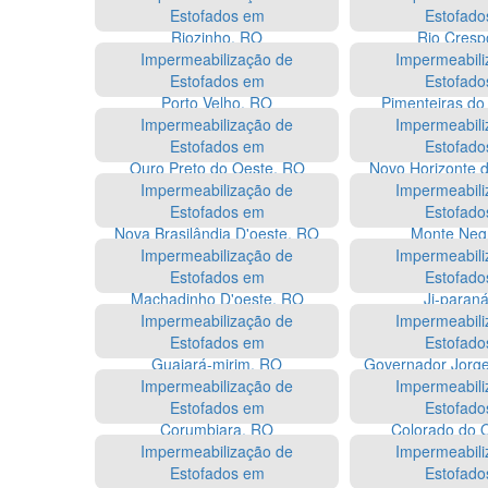
Estofados em
Estofado
Riozinho, RO
Rio Cresp
Impermeabilização de
Impermeabili
Estofados em
Estofado
Porto Velho, RO
Pimenteiras do
Impermeabilização de
Impermeabili
Estofados em
Estofado
Ouro Preto do Oeste, RO
Novo Horizonte 
Impermeabilização de
Impermeabili
Estofados em
Estofado
Nova Brasilândia D'oeste, RO
Monte Neg
Impermeabilização de
Impermeabili
Estofados em
Estofado
Machadinho D'oeste, RO
Ji-paran
Impermeabilização de
Impermeabili
Estofados em
Estofado
Guajará-mirim, RO
Governador Jorge
Impermeabilização de
Impermeabili
Estofados em
Estofado
Corumbiara, RO
Colorado do 
Impermeabilização de
Impermeabili
Estofados em
Estofado