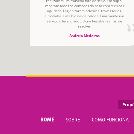
realizaram um trabalho fora de série. Em dupla,
limparam todos os cômodos da casa com técnica e
agilidade. Higienizaram colchões, travesseiros,
almofadas e até bichos de pelocia. Finalmente um
serviço diferenciado... Dona Resolve realmente
resolve.
Andreia Medeiros
Propó
HOME
SOBRE
COMO FUNCIONA