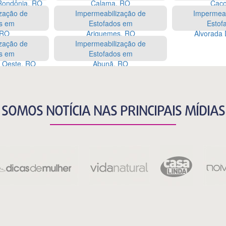
Rondônia, RO
Calama, RO
Caco
zação de
Impermeabilização de
Impermeab
s em
Estofados em
Estof
, RO
Ariquemes, RO
Alvorada 
zação de
Impermeabilização de
s em
Estofados em
o Oeste, RO
Abunã, RO
SOMOS NOTÍCIA NAS PRINCIPAIS MÍDIAS