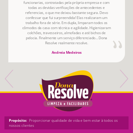
funcionarias, contratadas pela própria empresa e com
todas as devidas verificações de antecedentes e
referencias, o que me deixou bastante segura. Devo
confessar que fui surpreendida! Elas realizaram um
trabalho fora de série. Em dupla, limparam todos os
cômodos da casa com técnica e agilidade. Higienizaram
colchões, travesseiros, almofadas e até bichos de
pelocia. Finalmente um serviço diferenciado... Dona
Resolve realmente resolve.
Andreia Medeiros
Propósito:
Proporcionar qualidade de vida e bem-estar à todos os
nossos clientes